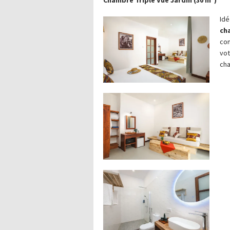
Idé
ch
con
vot
cha