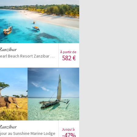
Voir la vente
 Zanzibar
À partir de
Ôclub Zen Pearl Beach Resort Zanzibar 4* et Ôclub Zen Sansi Kendwa Beach Resort 4*
582
€
Voir la vente
 Zanzibar
Jusqu'à
séjour au Sunshine Marine Lodge
-47%