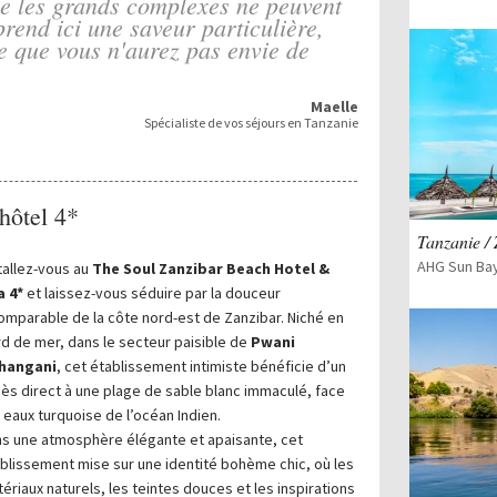
que les grands complexes ne peuvent
prend ici une saveur particulière,
e que vous n'aurez pas envie de
Maelle
Spécialiste de vos séjours en Tanzanie
 hôtel 4*
Tanzanie /
tallez-vous au
The Soul Zanzibar Beach Hotel &
a 4*
et laissez-vous séduire par la douceur
omparable de la côte nord-est de Zanzibar. Niché en
d de mer, dans le secteur paisible de
Pwani
hangani
, cet établissement intimiste bénéficie d’un
ès direct à une plage de sable blanc immaculé, face
 eaux turquoise de l’océan Indien.
s une atmosphère élégante et apaisante, cet
blissement mise sur une identité bohème chic, où les
ériaux naturels, les teintes douces et les inspirations