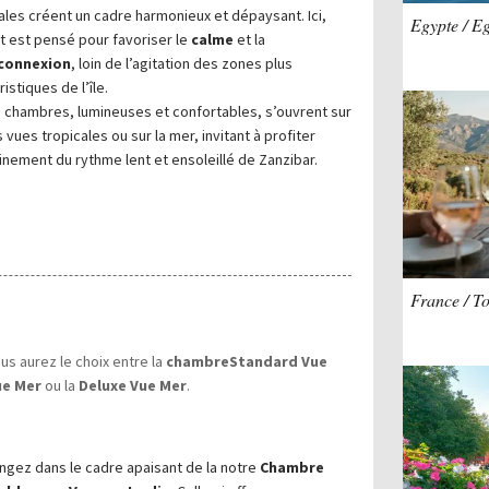
ales créent un cadre harmonieux et dépaysant. Ici,
Egypte / E
t est pensé pour favoriser le
calme
et la
connexion
, loin de l’agitation des zones plus
ristiques de l’île.
 chambres, lumineuses et confortables, s’ouvrent sur
 vues tropicales ou sur la mer, invitant à profiter
inement du rythme lent et ensoleillé de Zanzibar.
France / T
s aurez le choix entre la
chambre
Standard Vue
ue Mer
ou la
Deluxe Vue Mer
.
ngez dans le cadre apaisant de la notre
Chambre