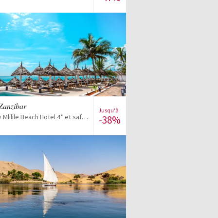
Voir la vente
 Zanzibar
Jusqu'à
AHG Sun Bay Mlilile Beach Hotel 4* et safari possible
-38%
Voir la vente