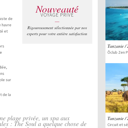
Nouveauté
VOYAGE PRIVÉ
miste de
—
e havre
Rigoureusement sélectionnée par nos
té et
experts pour votre entière satisfaction
Tanzanie /
ors
re
llée,
ons
ble sur
t de la
ne plage privée, un spa aux
Tanzanie /
ales : The Soul a quelque chose de
Circuit et 