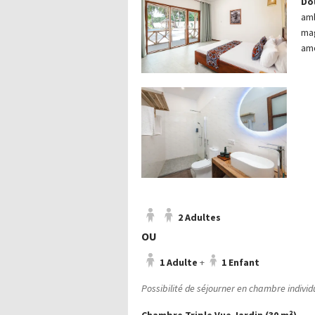
Do
amb
mag
amo
2 Adultes
OU
1 Adulte
+
1 Enfant
Possibilité de séjourner en chambre indivi
Chambre Triple Vue Jardin (30 m²)