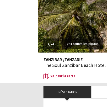
1
/
23
Voir toutes les photos
ZANZIBAR
/
TANZANIE
The Soul Zanzibar Beach Hotel 
Voir sur la carte
PRÉSENTATION