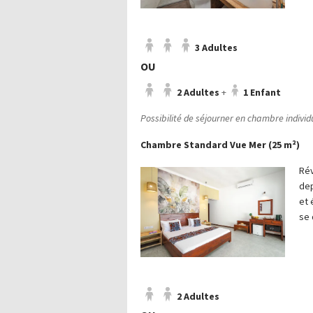
3 Adultes
OU
2 Adultes
+
1 Enfant
Possibilité de séjourner en chambre indivi
Chambre Standard Vue Mer (25 m²)
Rév
dep
et 
se 
2 Adultes