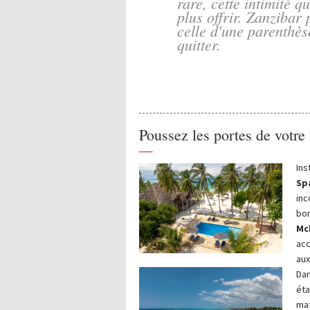
rare, cette intimité 
plus offrir. Zanzibar 
celle d'une parenthès
quitter.
Poussez les portes de votre
—
Ins
Sp
inc
bor
Mc
acc
aux
Dan
éta
mat