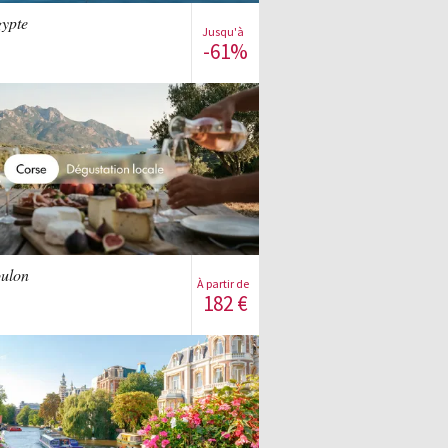
gypte
Jusqu'à
-61%
S'inscrire à la vente
Voir la vente
oulon
À partir de
182
€
S'inscrire à la vente