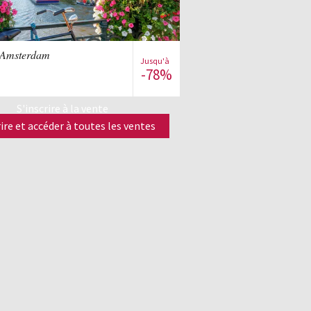
Voir la vente
 Amsterdam
Jusqu'à
-78%
S'inscrire à la vente
rire et accéder à toutes les ventes