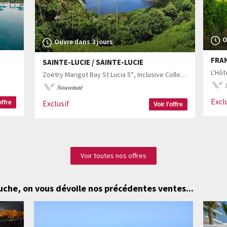
O
Ouvre dans 3 jours
FRAN
SAINTE-LUCIE / SAINTE-LUCIE
L'Hôt
Zoëtry Marigot Bay St Lucia 5*, Inclusive Collection by World of Hyatt
Nouveauté
Excl
Exclusif
offre
Voir l'offre
Voir toutes nos offres
ouche,
on vous dévoile nos précédentes ventes...