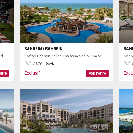
BAHREIN / BAHREIN
BAHR
Grand Prix F1 de Bahreïn et Wyndham Grand Manama 5*
Sofitel Bahrain Zallaq Thalassa Sea & Spa 5*
Addre
8.8/10
- 9 avis
Exclusif
Excl
offre
Voir l'offre