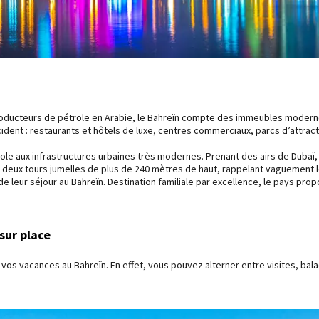
ducteurs de pétrole en Arabie, le Bahreïn compte des immeubles modernes
cident : restaurants et hôtels de luxe, centres commerciaux, parcs d’attrac
le aux infrastructures urbaines très modernes. Prenant des airs de Dubaï, l
deux tours jumelles de plus de 240 mètres de haut, rappelant vaguement l
 leur séjour au Bahreïn. Destination familiale par excellence, le pays prop
 sur place
os vacances au Bahreïn. En effet, vous pouvez alterner entre visites, bala