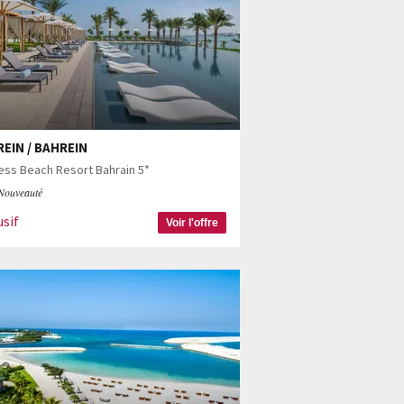
EIN / BAHREIN
ss Beach Resort Bahrain 5*
Nouveauté
usif
Voir l'offre