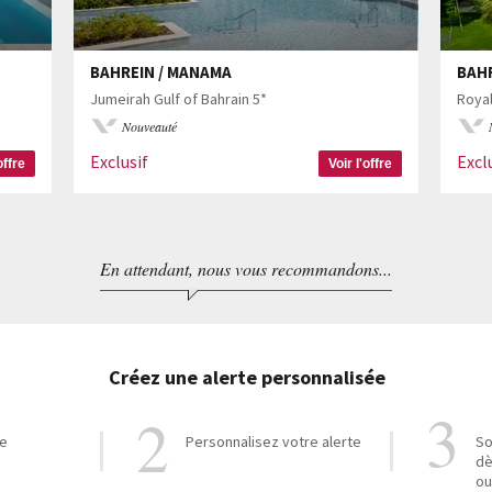
BAHREIN / MANAMA
BAHR
Jumeirah Gulf of Bahrain 5*
Royal
Nouveauté
Exclusif
Excl
offre
Voir l'offre
En attendant, nous vous recommandons...
Créez une alerte personnalisée
re
Personnalisez votre alerte
So
dè
ou