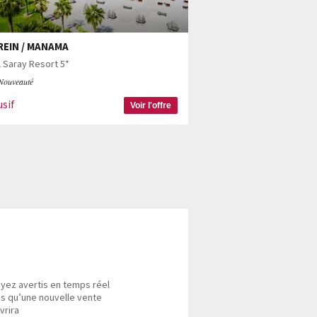
EIN / MANAMA
 Saray Resort 5*
Nouveauté
usif
Voir l'offre
yez avertis en temps réel
s qu’une nouvelle vente
vrira