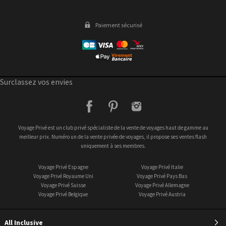
Paiement sécurisé
Surclassez vos envies
facebook
pinterest
instagram
Voyage Privé est un club privé spécialiste de la vente de voyages haut de gamme au
meilleur prix. Numéro un de la vente privée de voyages, il propose ses ventes flash
uniquement à ses membres.
Voyage Privé Espagne
Voyage Privé Italie
Voyage Privé Royaume Uni
Voyage Privé Pays Bas
Voyage Privé Suisse
Voyage Privé Allemagne
Voyage Privé Belgique
Voyage Privé Austria
All Inclusive