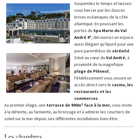
Suspendez le temps et laissez-
vous bercer par les douces
brises océaniques de la côte
atlantique. En poussant les
portes du
Spa Marin du Val
André 4*
, découvrez un espace
aussi élégant qu’épuré pour une
pure parenthèse de
sérénité
.
Situé au cœur du
Val André
, à
proximité de la magnifique
plage de Pléneuf
,
l'établissement vous assure un
accès direct vers le
casino, les
restaurants et les
commerces
.
Au premier étage, une
terrasse de 900m² face à la mer,
vous invite
à la détente, au farniente, au bronzage et à admirer les couchers de
soleil sur la mer depuis ses différentes installations bien-être.
Les chambres