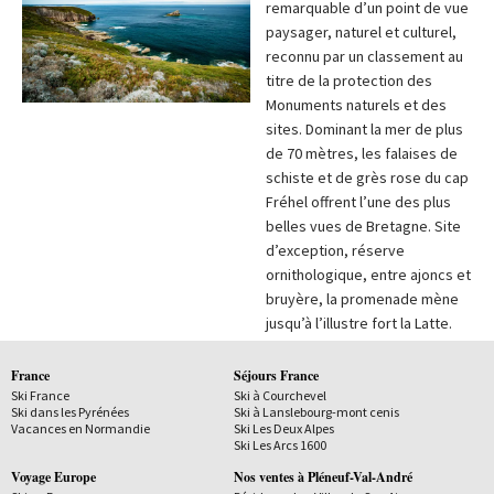
remarquable d’un point de vue
paysager, naturel et culturel,
reconnu par un classement au
titre de la protection des
Monuments naturels et des
sites. Dominant la mer de plus
de 70 mètres, les falaises de
schiste et de grès rose du cap
Fréhel offrent l’une des plus
belles vues de Bretagne. Site
d’exception, réserve
ornithologique, entre ajoncs et
bruyère, la promenade mène
jusqu’à l’illustre fort la Latte.
France
Séjours France
Ski France
Ski à Courchevel
Ski dans les Pyrénées
Ski à Lanslebourg-mont cenis
Vacances en Normandie
Ski Les Deux Alpes
Ski Les Arcs 1600
Voyage Europe
Nos ventes à Pléneuf-Val-André