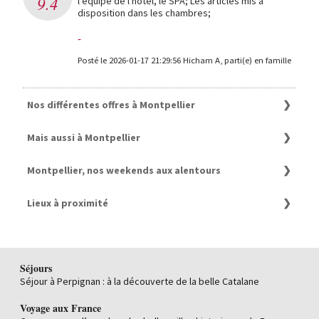
9.4
l'équipe de l'hotel, le SPA; Les articles mis à
disposition dans les chambres;
-
Posté le 2026-01-17 21:29:56 Hicham A, parti(e) en famille
Nos différentes offres à Montpellier
Hôtels
Mais aussi à Montpellier
Séjours
Vacances
Séjour au départ de Montpellier
Montpellier, nos weekends aux alentours
Week-end au départ de Montpellier
Week-end romantique au départ de Montpellier
Week-ends à Fabregues
Lieux à proximité
Weekends à Port Camargue
Week-end à Nîmes
Vacances Club Belambra à la Grande Motte
Week-end à Avignon
Hôtel La Grande Motte
Week-ends à Saumane de Vaucluse
Le meilleur hôtel 5 étoiles à La Grande-Motte
Week-ends à Torreilles Plage
Week-ends à Fabregues
Séjours
Week-ends à Pont de l'Arn
Top 10 des hôtels avec vue sur mer à Palavas-les-Flots et
Séjour à Perpignan : à la découverte de la belle Catalane
Week-end à Marseille
dans les alentours
Week-end à Aix-en-Provence, nos bons plans
Hôtel à Palavas-les-Flots
Voyage aux France
Week-ends à Argelès-sur-mer
Notre sélection d’hôtels 5 et 4 étoiles Montpellier et