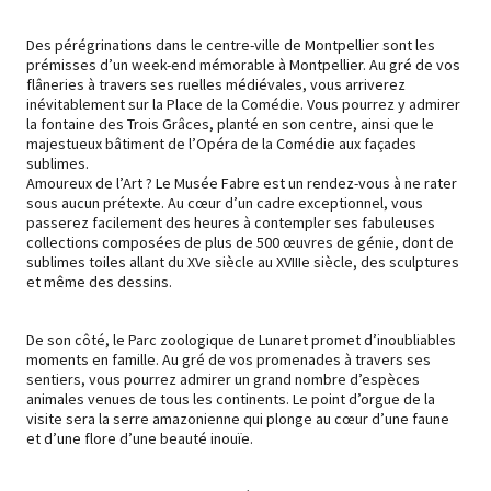
Des pérégrinations dans le centre-ville de Montpellier sont les
prémisses d’un week-end mémorable à Montpellier. Au gré de vos
flâneries à travers ses ruelles médiévales, vous arriverez
inévitablement sur la Place de la Comédie. Vous pourrez y admirer
la fontaine des Trois Grâces, planté en son centre, ainsi que le
majestueux bâtiment de l’Opéra de la Comédie aux façades
sublimes.
Amoureux de l’Art ? Le Musée Fabre est un rendez-vous à ne rater
sous aucun prétexte. Au cœur d’un cadre exceptionnel, vous
passerez facilement des heures à contempler ses fabuleuses
collections composées de plus de 500 œuvres de génie, dont de
sublimes toiles allant du XVe siècle au XVIIIe siècle, des sculptures
et même des dessins.
De son côté, le Parc zoologique de Lunaret promet d’inoubliables
moments en famille. Au gré de vos promenades à travers ses
sentiers, vous pourrez admirer un grand nombre d’espèces
animales venues de tous les continents. Le point d’orgue de la
visite sera la serre amazonienne qui plonge au cœur d’une faune
et d’une flore d’une beauté inouïe.