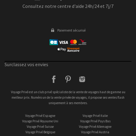
Consultez notre centre d'aide 24h/24 et 7j/7
Paiement sécurisé
Surclassez vos envies
facebook
pinterest
instagram
Voyage Privé est un club privé spécialiste de la vente de voyages haut de gamme au
meilleur prix. Numéro un de la vente privée de voyages, il propose ses ventes flash
uniquement à ses membres.
Voyage Privé Espagne
Voyage Privé Italie
Voyage Privé Royaume Uni
Voyage Privé Pays Bas
Voyage Privé Suisse
Voyage Privé Allemagne
Voyage Privé Belgique
Voyage Privé Austria