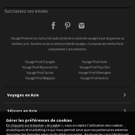
Surclassez vos envies
facebook
pinterest
instagram
Voyage Privé est un club privé spécialiste de la vente de voyages haut de gamme au
meilleur prix. Numéro un de la vente privée de voyages, il propose ses ventes flash
uniquement à ses membres.
Voyage Privé Espagne
Voyage Privé Italie
Voyage Privé Royaume Uni
Voyage Privé Pays Bas
Voyage Privé Suisse
Voyage Privé Allemagne
Voyage Privé Belgique
Voyage Privé Austria
Voyages en Asie
Séjours en Asie
Gérer les préférences de cookies
En cliquant sur le bouton « Accepter », vous acceptez l'utilisation des cookies
Dernières minutes en Asie
analytiques et marketing ce qui nous permet ainsi que nos partenaires externes
de traiter des données selon les finalités suivantes : Analyser les caractéristiques