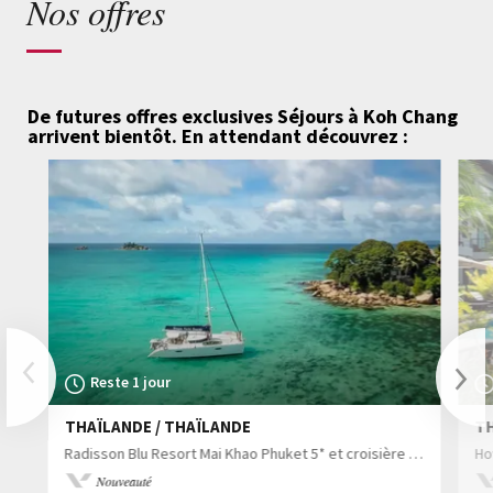
Nos offres
De futures offres exclusives Séjours à Koh Chang
arrivent bientôt.
En attendant découvrez :
Previous
Reste 1 jour
THAÏLANDE / THAÏLANDE
TH
Nex
Radisson Blu Resort Mai Khao Phuket 5* et croisière premium aux îles Andaman
Nouveauté