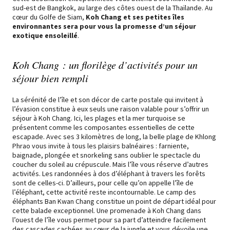
sud-est de Bangkok, au large des côtes ouest de la
Thaïlande
. Au
cœur du Golfe de Siam,
Koh Chang et ses petites îles
environnantes sera pour vous la promesse d’un séjour
exotique ensoleillé
.
Koh Chang : un florilège d’activités pour un
séjour bien rempli
La sérénité de l’île et son décor de carte postale qui invitent à
l’évasion constitue à eux seuls une raison valable pour s’offrir un
séjour à Koh Chang. Ici, les plages et la mer turquoise se
présentent comme les composantes essentielles de cette
escapade. Avec ses 3 kilomètres de long, la belle plage de Khlong
Phrao vous invite à tous les plaisirs balnéaires : farniente,
baignade, plongée et snorkeling sans oublier le spectacle du
coucher du soleil au crépuscule. Mais l’île vous réserve d’autres
activités. Les randonnées à dos d’éléphant à travers les forêts
sont de celles-ci. D’ailleurs, pour celle qu’on appelle l’île de
l’éléphant, cette activité reste incontournable. Le camp des
éléphants Ban Kwan Chang constitue un point de départ idéal pour
cette balade exceptionnel. Une promenade à Koh Chang dans
l’ouest de l’île vous permet pour sa part d’atteindre facilement
des cascades cachées au cœur de la jungle et vous dévoile une