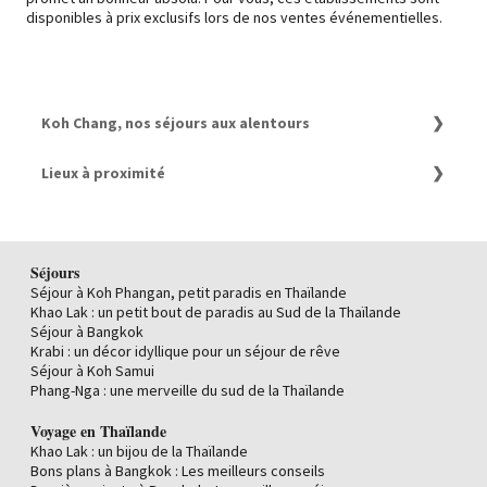
disponibles à prix exclusifs lors de nos ventes événementielles.
Koh Chang, nos séjours aux alentours
Séjour à Pattaya
Lieux à proximité
Séjour à Bangkok
Séjour à Koh Phangan
Circuit au Cambodge : Nos meilleures offres
Séjour à Koh Samui
Les Meilleurs Hôtels du Cambodge
Séjour à Phang-Nga
Guide de voyage à Bangkok
Séjour à Krabi
Les meilleurs hôtels avec piscine à Bangkok
Séjours
Séjour à Khao Lak
Les meilleurs hôtels de charme à Bangkok
Séjour à Koh Phangan, petit paradis en Thaïlande
Séjour à Koh Lanta
Top 6 des meilleurs hôtels 5 étoiles à Bangkok, à prix
Khao Lak : un petit bout de paradis au Sud de la Thaïlande
Séjour à Phuket
exclusifs
Séjour à Bangkok
Quand partir en Thaïlande
Krabi : un décor idyllique pour un séjour de rêve
Où partir en Thaïlande ?
Séjour à Koh Samui
Guide de voyage de la Thaïlande
Phang-Nga : une merveille du sud de la Thaïlande
Séjour à Bangkok
Dernière minute à Bangkok : Les meilleurs séjours
Voyage en Thaïlande
Bons plans à Bangkok : Les meilleurs conseils
Khao Lak : un bijou de la Thaïlande
Top 10 des Meilleurs Hôtels de Hua Hin
Bons plans à Bangkok : Les meilleurs conseils
Séjour à Siem Reap