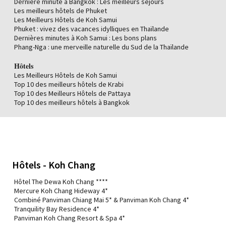
Dernière minute à Bangkok : Les meilleurs séjours
Séjour à Pattaya
Les meilleurs hôtels de Phuket
Séjour à Pattaya
Les Meilleurs Hôtels de Koh Samui
Quand partir au Cambodge
Phuket : vivez des vacances idylliques en Thaïlande
Dernière Minute au Cambodge
Dernières minutes à Koh Samui : Les bons plans
Séjour au Cambodge
Phang-Nga : une merveille naturelle du Sud de la Thaïlande
Voyage au Cambodge
Hôtels
Les Meilleurs Hôtels de Koh Samui
Top 10 des meilleurs hôtels de Krabi
Top 10 des Meilleurs Hôtels de Pattaya
Top 10 des meilleurs hôtels à Bangkok
Hôtels - Koh Chang
Hôtel The Dewa Koh Chang ****
Mercure Koh Chang Hideway 4*
Combiné Panviman Chiang Mai 5* & Panviman Koh Chang 4*
Tranquility Bay Residence 4*
Panviman Koh Chang Resort & Spa 4*