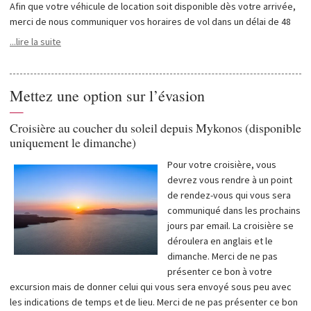
Afin que votre véhicule de location soit disponible dès votre arrivée,
merci de nous communiquer vos horaires de vol dans un délai de 48
heures après votre réservation en remplissant le formulaire dédié
...lire la suite
dans votre compte membre. Sans ces informations, votre voiture
pourrait ne pas être disponible en temps voulu.
Mettez une option sur l’évasion
—
Croisière au coucher du soleil depuis Mykonos (disponible
uniquement le dimanche)
Pour votre croisière, vous
devrez vous rendre à un point
de rendez-vous qui vous sera
communiqué dans les prochains
jours par email. La croisière se
déroulera en anglais et le
dimanche. Merci de ne pas
présenter ce bon à votre
excursion mais de donner celui qui vous sera envoyé sous peu avec
les indications de temps et de lieu. Merci de ne pas présenter ce bon