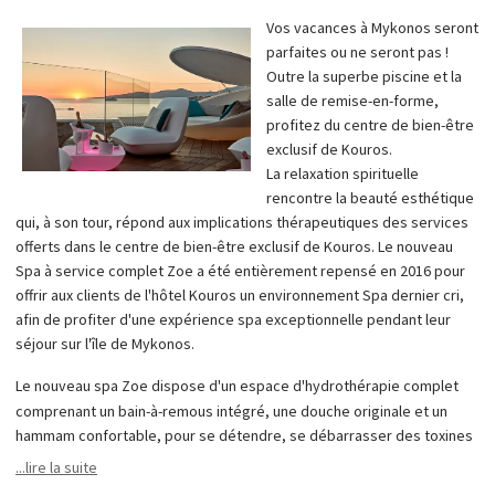
Vos vacances à Mykonos seront
parfaites ou ne seront pas !
Outre la superbe piscine et la
salle de remise-en-forme,
profitez du centre de bien-être
exclusif de Kouros.
La relaxation spirituelle
rencontre la beauté esthétique
qui, à son tour, répond aux implications thérapeutiques des services
offerts dans le centre de bien-être exclusif de Kouros. Le nouveau
Spa à service complet Zoe a été entièrement repensé en 2016 pour
offrir aux clients de l'hôtel Kouros un environnement Spa dernier cri,
afin de profiter d'une expérience spa exceptionnelle pendant leur
séjour sur l'île de Mykonos.
Le nouveau spa Zoe dispose d'un espace d'hydrothérapie complet
comprenant un bain-à-remous intégré, une douche originale et un
hammam confortable, pour se détendre, se débarrasser des toxines
et se préparer aux traitements de spa.Deux salles de soins sont
...lire la suite
disponibles : une pour les couples et une pour les célibataires. Une