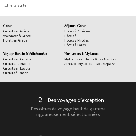
l'établissement a réussi la prouesse d'attirer une foule éclectique,
...lire la suite
venue apprécier le service de qualité et une cuisine saluée par les
critiques gastronomiques du monde entier.Une expérience culinaire
au calme et sous le soleil de Méditerranée, qui vaut la peine d'être
Grèce
Séjours Grèce
vécue.Psarou Beach, Mykonos
Circuits en Grèce
Hôtels à Athènes
Vacances à Grèce
Hôtels à
Hôtels en Grèce
Hôtels à Rhodes
Hôtels à Paros
Voyage Bassin Méditéranéen
Nos ventes à Mykonos
Circuits en Croatie
Mykonos Residence Villas & Suites
Circuits au Maroc
Amazon Mykonos Resort & Spa 5*
Circuits en Egypte
Circuits à Oman
Des voyages d’exception
Des offres de voyage haut de gamme
rigoureusement sélectionnées