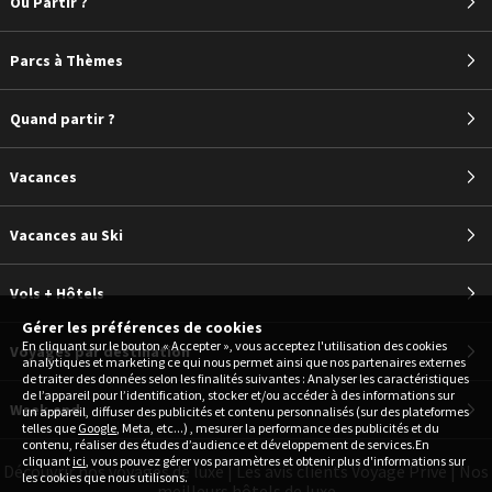
Où Partir ?
Parcs à Thèmes
Quand partir ?
Vacances
Vacances au Ski
Vols + Hôtels
Gérer les préférences de cookies
En cliquant sur le bouton « Accepter », vous acceptez l'utilisation des cookies
Voyages par destination
analytiques et marketing ce qui nous permet ainsi que nos partenaires externes
de traiter des données selon les finalités suivantes : Analyser les caractéristiques
de l’appareil pour l’identification, stocker et/ou accéder à des informations sur
Week-end
un appareil, diffuser des publicités et contenu personnalisés (sur des plateformes
telles que
Google
, Meta, etc...) , mesurer la performance des publicités et du
contenu, réaliser des études d’audience et développement de services.En
cliquant
ici
, vous pouvez gérer vos paramètres et obtenir plus d'informations sur
Découvrir nos voyages de luxe
|
Les avis clients Voyage Privé
|
Nos
les cookies que nous utilisons.
meilleurs hôtels de luxe