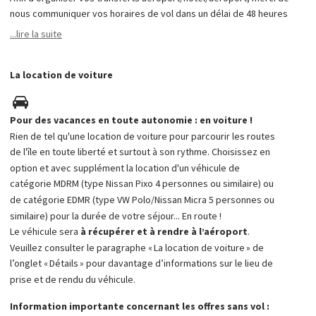
ajouter votre bagage lors du processus de réservation.
nous communiquer vos horaires de vol dans un délai de 48 heures
après votre réservation en remplissant le formulaire dédié dans
...lire la suite
Sur certaines compagnies le trajet Province/Paris ou
votre compte membre. Sans ces informations, vos transferts ne
Bruxelles/Paris peut être assuré en train. Cette information
pourront pas être effectués.
vous est mentionnée lorsque vous cliquez sur « Détails » lors
La location de voiture
ATTENTION ! Les transferts concernent uniquement les trajets
de votre sélection.
aéroport de Mykonos / hôtel / aéroport de Mykonos.
Si vous commencez votre trajet par le TGV, veuillez-vous
Pour des vacances en toute autonomie : en voiture !
rendre au plus tôt 24h et jusqu’à 20 minutes avant le départ de
Rien de tel qu'une location de voiture pour parcourir les routes
votre train au comptoir TGV AIR de votre gare de départ afin
de l'île en toute liberté et surtout à son rythme. Choisissez en
de récupérer votre billet TGV. Si vous commencez votre trajet
option et avec supplément la location d'un véhicule de
par l’aérien, après avoir récupéré vos bagages, rendez-vous
catégorie MDRM (type Nissan Pixo 4 personnes ou similaire) ou
au comptoir TGV AIR pour la remise de votre billet TGV.
de catégorie EDMR (type VW Polo/Nissan Micra 5 personnes ou
similaire) pour la durée de votre séjour... En route !
Le véhicule sera
à récupérer et à rendre à l’aéroport
.
Veuillez consulter le paragraphe « La location de voiture » de
l’onglet « Détails » pour davantage d’informations sur le lieu de
prise et de rendu du véhicule.
Information importante concernant les offres sans vol :