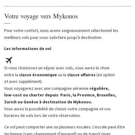
atmosphère chaleureuse imprègne tous les espaces de traitement,
invitant les clients à redécouvrir leurs sens et à entrer en contact
Votre voyage vers Mykonos
avec eux-mêmes, grâce à une palette de couleurs douces, des
—
serviettes moelleuses et de jolies bougies.
Pour votre confort, nous avons soigneusement sélectionné les
Un menu de spa sur mesure a été créé pour améliorer l'expérience
meilleurs vols pour vous satisfaire jusqu’à destination.
Zoe Spa avec des soins du visage de luxe Valmont et des massages
somptueux de la marque bio Kos-Paris. Enchantez vos sens grâce à un
Les informations de vol
voyage sensoriel offert par la cérémonie de massage aux huiles ou
aux tissus profonds de Kos-Paris.
Un espace de réception confortable accueillera les invités et
Si vous choisissez un séjour avec vols, vous aurez le choix
permettra également de réaliser des services de manucure, tout en
entre la
classe économique
ou la
classe affaires
(en option
affichant un espace de vente attrayant pour acheter des produits de
et avec supplément).
spa et des parfums après avoir terminé des soins du visage ou du
Vous voyagerez avec une compagnie aérienne
régulière,
corps.
low-cost ou charter
depuis Paris, la Province, Bruxelles,
Zurich ou Genève
à destination de Mykonos.
Vous aurez la possibilité de choisir votre compagnie et vos
horaires de vols lors de votre réservation.
Ce vol peut comporter une ou plusieurs escales. L’escale peut être
technique (sans changement d’appareil) ou de transit (avec