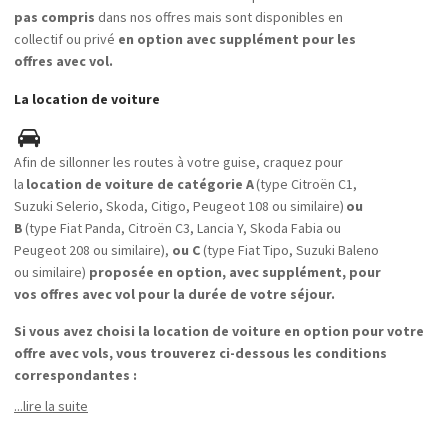
pas compris
dans nos offres mais sont disponibles en
collectif ou privé
en option avec supplément pour les
offres avec vol.
La location de voiture
Afin de sillonner les routes à votre guise, craquez pour
la
location de voiture de catégorie A
(type Citroën C1,
Suzuki
Selerio
, Skoda,
Citigo
, Peugeot 108 ou similaire)
ou
B
(type Fiat Panda, Citroën C3, Lancia Y, Skoda
Fabia
ou
Peugeot 208 ou similaire),
ou C
(type Fiat Tipo, Suzuki Baleno
ou similaire)
proposée en option, avec supplément, pour
vos offres avec vol pour la durée de votre séjour.
Si vous avez choisi la location de voiture en option pour votre
offre avec vols, vous trouverez ci-dessous les conditions
correspondantes :
...lire la suite
-Une caution de 400 EUR en espèces ou un reçu de transaction par carte de crédit
est nécessaire lors de la prise en charge de votre véhicule de location.