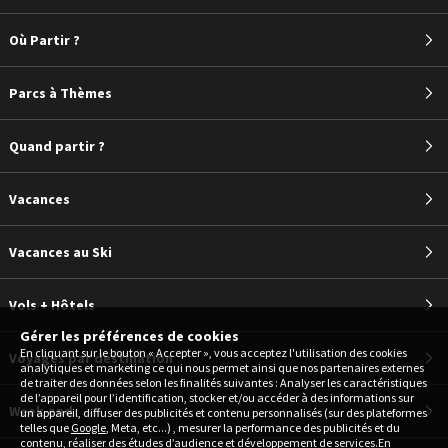
Où Partir ?
Parcs à Thèmes
Quand partir ?
Vacances
Vacances au Ski
Vols + Hôtels
Gérer les préférences de cookies
En cliquant sur le bouton « Accepter », vous acceptez l'utilisation des cookies
Voyages par destination
analytiques et marketing ce qui nous permet ainsi que nos partenaires externes
de traiter des données selon les finalités suivantes : Analyser les caractéristiques
de l’appareil pour l’identification, stocker et/ou accéder à des informations sur
Week-end
un appareil, diffuser des publicités et contenu personnalisés (sur des plateformes
telles que
Google
, Meta, etc...) , mesurer la performance des publicités et du
contenu, réaliser des études d’audience et développement de services.En