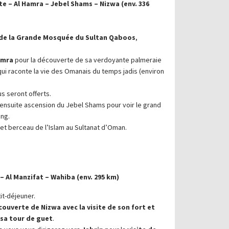
e – Al Hamra – Jebel Shams – Nizwa (env. 336
 de la Grande Mosquée du Sultan Qaboos
,
amra
pour la découverte de sa verdoyante palmeraie
qui raconte la vie des Omanais du temps jadis (environ
s seront offerts.
 ensuite ascension du Jebel Shams pour voir le grand
ng.
ur et berceau de l’Islam au Sultanat d’Oman.
 – Al Manzifat – Wahiba (env. 295 km)
it-déjeuner.
ouverte de Nizwa avec la visite de son fort et
 sa tour de guet
.