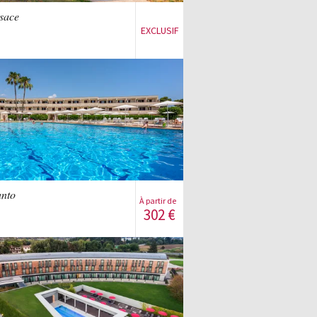
lsace
EXCLUSIF
S'inscrire à la vente
Voir la vente
anto
À partir de
302
€
S'inscrire à la vente