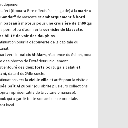
it déjeuner.
nsfert (il pourra être effectué sans guide) à la
marina
l Bandar"
de Mascate et
embarquement à bord
un bateau à moteur pour une croisière de 2h00
qui
s permettra d’admirer la
corniche de Mascate
.
sibilité de voir des dauphins
.
tinuation pour la découverte de la capitale du
tanat.
art vers le
palais Al-Alam
, résidence du Sultan, pour
re des photos de l’extérieur uniquement.
est entouré des deux
forts portugais Jalali et
rani
, datant du XVIIe siècle.
tinuation vers la
vieille ville
et arrêt pour la visite du
sée Baït Al Zubair
(qui abrite plusieurs collections
bjets représentatifs de la culture omanaise).
ouk qui a gardé toute son ambiance orientale.
nt local.