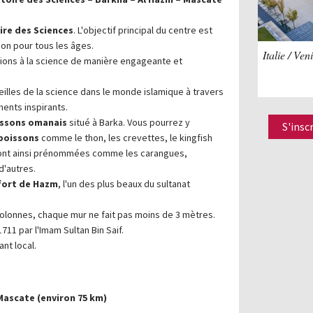
ire des Sciences
. L'objectif principal du centre est
ion pour tous les âges.
Italie / Ven
ations à la science de manière engageante et
eilles de la science dans le monde islamique à travers
ents inspirants.
issons omanais
situé à Barka. Vous pourrez y
S'insc
poissons
comme le thon, les crevettes, le kingfish
ont ainsi prénommées comme les carangues,
 d'autres.
fort de Hazm
, l'un des plus beaux du sultanat
olonnes, chaque mur ne fait pas moins de 3 mètres.
1711 par l'Imam Sultan Bin Saif.
nt local.
e Mascate (environ 75 km)