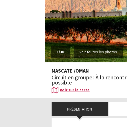
1
/
38
Voir toutes les photos
MASCATE
/
OMAN
Circuit en groupe : À la rencon
possible
Voir sur la carte
PRÉSENTATION