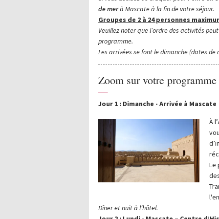
de mer
à Mascate à la fin de votre séjour.
Groupes de 2 à 24 personnes maximu
Veuillez noter que l’ordre des activités peu
programme.
Les arrivées se font le dimanche (dates de d
Zoom sur votre programme
—
Jour 1 : Dimanche - Arrivée à Mascate
À l’
vou
d’i
réc
Le 
des
Tra
l'e
Dîner et nuit à l’hôtel.
Jour 2 : Lundi - Mascate – Centre d’H