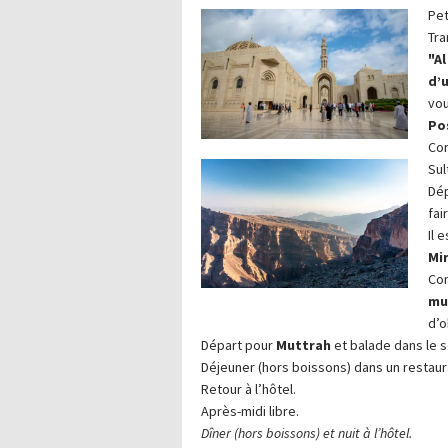
Pet
Tra
"A
d’
vou
Pos
Con
Sul
Dép
fai
Il 
Mi
Con
mu
d’o
Départ pour
Muttrah
et balade dans le s
Déjeuner (hors boissons) dans un restaura
Retour à l’hôtel.
Après-midi libre.
Dîner (hors boissons) et nuit à l’hôtel.