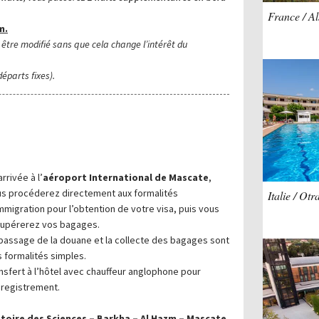
France / A
m.
t être modifié sans que cela change l’intérêt du
éparts fixes).
arrivée à l’
aéroport International de Mascate
,
s procéderez directement aux formalités
Italie / Otr
mmigration pour l’obtention de votre visa, puis vous
upérerez vos bagages.
passage de la douane et la collecte des bagages sont
 formalités simples.
nsfert à l’hôtel avec chauffeur anglophone pour
nregistrement.
istoire des Sciences – Barkha – Al Hazm – Mascate