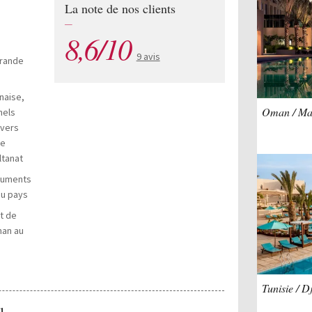
La note de nos clients
—
8,6/10
9 avis
Grande
naise,
Oman / Ma
nels
avers
de
ltanat
onuments
du pays
t de
man au
Tunisie / D