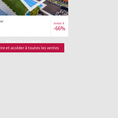
Voir la vente
ise
Jusqu'à
-66%
S'inscrire à la vente
rire et accéder à toutes les ventes