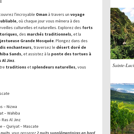
l
ouvrez l'incroyable
Oman
à travers un
voyage
oubliable
, où chaque jour vous mènera à des
veilles culturelles et naturelles. Explorez des
forts
storiques
, des
marchés traditionnels
, et la
jestueuse Grande Mosquée
. Plongez dans des
dis enchanteurs
, traversez le
désert doré de
hiba Sands
, et assistez à la
ponte des tortues à
 Al Jinz
.
Sainte-Luci
tre
traditions
et
splendeurs naturelles
, vous
ascate
s – Nizwa
fat – Wahiba
 Ras Al Jinz
e – Quriyat – Mascate
8 nuits
, vous passerez
2 nuits supplémentaires en bord