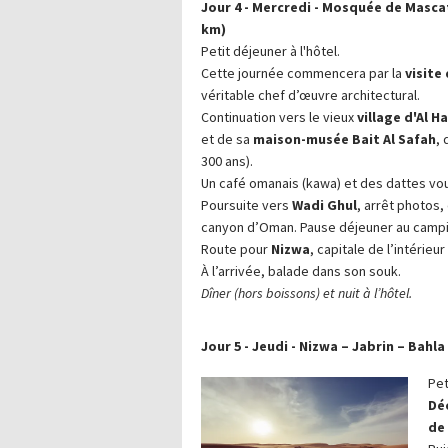
Jour 4 - Mercredi - Mosquée de Mascat
km)
Petit déjeuner à l'hôtel.
Cette journée commencera par la
visite
véritable chef d’œuvre architectural.
Continuation vers le vieux
village d'Al H
et de sa
maison-musée Bait Al Safah
, 
300 ans).
Un café omanais (kawa) et des dattes vou
Poursuite vers
Wadi Ghul
, arrêt photos,
canyon d’Oman. Pause déjeuner au campi
Route pour
Nizwa
, capitale de l’intérie
À l’arrivée, balade dans son souk.
Dîner (hors boissons) et nuit à l’hôtel.
Jour 5 - Jeudi - Nizwa – Jabrin – Bahla
Pet
Déc
de