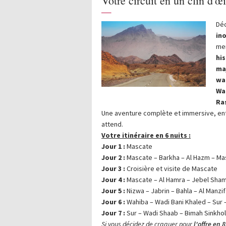
Votre circuit en un clin d'œi
—
Déc
in
mer
hi
ma
wa
Wa
Ras
Une aventure complète et immersive, en
attend.
Votre itinéraire en 6 nuits :
Jour 1 :
Mascate
Jour 2 :
Mascate – Barkha – Al Hazm – M
Jour 3 :
Croisière et visite de Mascate
Jour 4 :
Mascate – Al Hamra – Jebel Sham
Jour 5 :
Nizwa – Jabrin – Bahla – Al Manzi
Jour 6 :
Wahiba – Wadi Bani Khaled – Sur –
Jour 7 :
Sur – Wadi Shaab – Bimah Sinkhol
Si vous décidez de craquer pour
l'offre en 