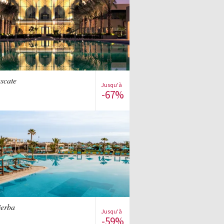
Voir la vente
scate
Jusqu'à
-67%
S'inscrire à la vente
Voir la vente
jerba
Jusqu'à
-59%