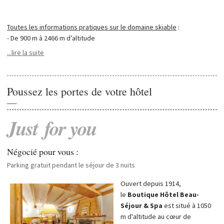
Toutes les informations pratiques sur le domaine skiable
:
- De 900 m à 2466 m d’altitude
- 650 km de pistes (ski alpin et ski de fond)
...lire la suite
- 306 pistes dont 38 vertes, 131 bleues, 105 rouges et 38 noires
- Stations : Avoriaz, Morzine, Montriond, Les Gets, St Jean d’Aulps,
Abondance, La Chapelle et Châtel (françaises) et Champéry, Torgon,
Poussez les portes de votre hôtel
Morgins, les Crosets-Val d’Illiez-Champoussin (suisses)
—
- 195 remontées mécaniques
- 30 zones de glisse aménagées (snowparks, boarder-cross, ski-
Just
for
you
cross...)
- Environ 1300 moniteurs de ski
Négocié pour vous :
- 90 restaurants d'altitude
- 3 vidéos parks
Parking gratuit pendant le séjour de 3 nuits
Ouvert depuis 1914,
le
Boutique Hôtel Beau-
Séjour & Spa
est situé à 1050
m d'altitude au cœur de