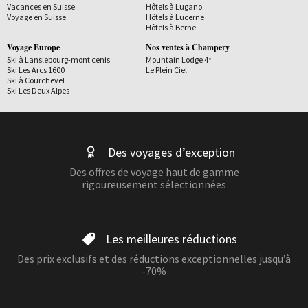
Vacances en Suisse
Hôtels à Lugano
Voyage en Suisse
Hôtels à Lucerne
Hôtels à Berne
Voyage Europe
Nos ventes à Champery
Ski à Lanslebourg-mont cenis
Mountain Lodge 4*
Ski Les Arcs 1600
Le Plein Ciel
Ski à Courchevel
Ski Les Deux Alpes
Des voyages d’exception
Des offres de voyage haut de gamme
rigoureusement sélectionnées
Les meilleures réductions
Des prix exclusifs et des réductions exceptionnelles jusqu’à
-70%