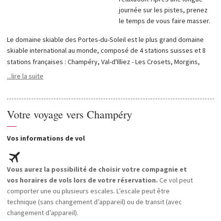
journée sur les pistes, prenez
le temps de vous faire masser.
Le domaine skiable des Portes-du-Soleil est le plus grand domaine
skiable international au monde, composé de 4 stations suisses et 8
stations françaises : Champéry, Val-d'Illiez - Les Crosets, Morgins,
Torgon, - Champoussin, Abondance, Avoriaz, Châtel, La Chapelle
...lire la suite
d'Abondance, Les Gets, Montriond, Morzine-Avoriaz, St Jean d'Aulps.
Des expériences de ski uniques vous attendent ici ! Qu'il s'agisse de
ski, de ski de fond, de luge ou de randonnées hivernales, il y en a
Votre voyage vers Champéry
pour tous les goûts !
—
Veuillez noter qu'en raison de la situation sanitaire actuelle, les
Vos informations de vol
infrastructures concernant les activités culturelles, de loisirs, de bien-être
en intérieur comme en extérieur peuvent être fermées ou avoir un accès
limité.
Vous aurez la possibilité de choisir votre compagnie et
vos horaires de vols lors de votre réservation.
Ce vol peut
comporter une ou plusieurs escales. L’escale peut être
technique (sans changement d’appareil) ou de transit (avec
changement d’appareil).