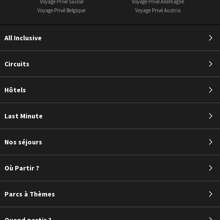
Voyage Privé Suisse
Voyage Privé Allemagne
Voyage Privé Belgique
Voyage Privé Austria
All Inclusive
Circuits
Hôtels
Last Minute
Nos séjours
Où Partir ?
Parcs à Thèmes
Quand partir ?