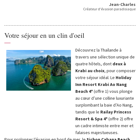
Jean-Charles
Créateur d'évasion paradisiaque
Votre séjour en un clin d'oeil
—
Découvrez la Thaïlande à
travers une sélection unique de
quatre hôtels, dont
deux à
Krabi au choix
, pour composer
votre séjour idéal. Le
Holiday
Inn Resort Krabi Ao Nang
Beach 4*
(offre 1) vous plonge
au cœur d’une colline luxuriante
surplombant la baie d’Ao Nang,
tandis que le
Railay Princess
Resort & Spa 4*
(offre 2) offre
un cadre intimiste entre mer et
falaises majestueuses.
Pour prolonger l’évasion en bord de mer, le
Sichon Cabana Beach