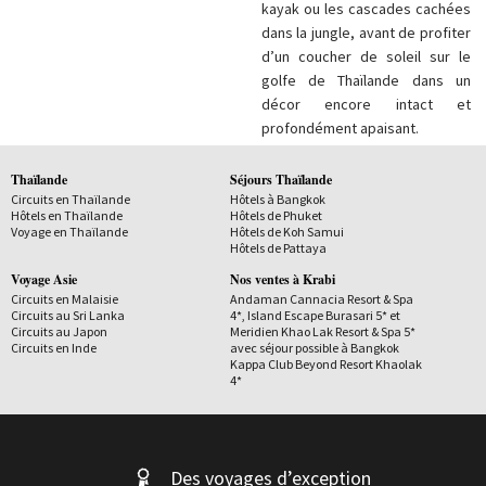
kayak ou les cascades cachées
dans la jungle, avant de profiter
d’un coucher de soleil sur le
golfe de Thaïlande dans un
décor encore intact et
profondément apaisant.
Thaïlande
Séjours Thaïlande
Circuits en Thaïlande
Hôtels à Bangkok
Hôtels en Thaïlande
Hôtels de Phuket
Voyage en Thaïlande
Hôtels de Koh Samui
Hôtels de Pattaya
Voyage Asie
Nos ventes à Krabi
Circuits en Malaisie
Andaman Cannacia Resort & Spa
Circuits au Sri Lanka
4*, Island Escape Burasari 5* et
Circuits au Japon
Meridien Khao Lak Resort & Spa 5*
Circuits en Inde
avec séjour possible à Bangkok
Kappa Club Beyond Resort Khaolak
4*
Des voyages d’exception