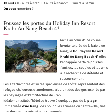
18 nuits
= 5 nuits à Krabi + 4 nuits à Khanom + 9 nuits à Samui
On vous emmène ?
Poussez les portes du Holiday Inn Resort
Krabi Ao Nang Beach 4*
—
Niché au cœur d'une colline
luxuriante près de la baie d'Ao
Nang, le
Holiday Inn Resort
Krabi Ao Nang Beach
4*
offre
l'échappée parfaite pour les
familles, les couples et les amis
à la recherche de détente et
ressourcement.
Les 173 chambres et suites spacieuses de l'hôtel représentent des
refuges chaleureux et modernes, arborant des designs inspirés par
les paysages et l'architecture de Krabi.
Idéalement situé, l'hôtel se trouve à quelques pas de la
plage
immaculée d'Ao Nang
, des boutiques animées du centre-ville, ainsi
que des restaurants et bars renommés.