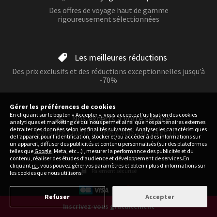
Des offres de voyage haut de gamme
rigoureusement sélectionnées
Les meilleures réductions
Des prix exclusifs et des réductions exceptionnelles jusqu’à
-70%
Gérer les préférences de cookies
En cliquant sur le bouton « Accepter », vous acceptez l'utilisation des cookies
Nos experts à votre service
analytiques et marketing ce qui nous permet ainsi que nos partenaires externes
de traiter des données selon les finalités suivantes : Analyser les caractéristiques
Consultez notre centre d'aide 24h/24 et 7j/7
de l’appareil pour l’identification, stocker et/ou accéder à des informations sur
un appareil, diffuser des publicités et contenu personnalisés (sur des plateformes
telles que
Google
, Meta, etc...) , mesurer la performance des publicités et du
contenu, réaliser des études d’audience et développement de services.En
cliquant
ici
, vous pouvez gérer vos paramètres et obtenir plus d'informations sur
Paiement sécurisé
les cookies que nous utilisons.
Refuser
Accepter
Inscrivez-vous gratuitement