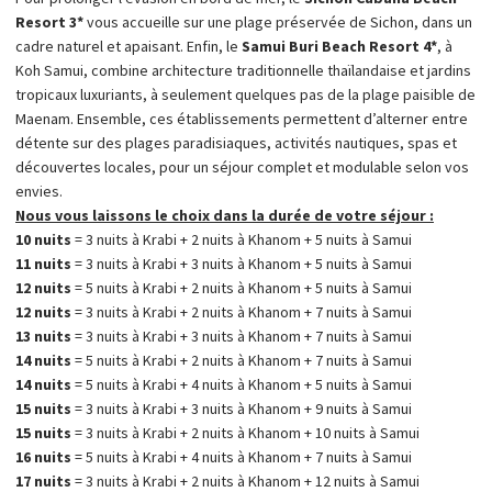
Resort 3*
vous accueille sur une plage préservée de Sichon, dans un
cadre naturel et apaisant. Enfin, le
Samui Buri Beach Resort 4*
, à
Koh Samui, combine architecture traditionnelle thaïlandaise et jardins
tropicaux luxuriants, à seulement quelques pas de la plage paisible de
Maenam. Ensemble, ces établissements permettent d’alterner entre
détente sur des plages paradisiaques, activités nautiques, spas et
découvertes locales, pour un séjour complet et modulable selon vos
envies.
Nous vous laissons le choix dans la durée de votre séjour :
10 nuits
= 3 nuits à Krabi + 2 nuits à Khanom + 5 nuits à Samui
11 nuits
= 3 nuits à Krabi + 3 nuits à Khanom + 5 nuits à Samui
12 nuits
= 5 nuits à Krabi + 2 nuits à Khanom + 5 nuits à Samui
12 nuits
= 3 nuits à Krabi + 2 nuits à Khanom + 7 nuits à Samui
13 nuits
= 3 nuits à Krabi + 3 nuits à Khanom + 7 nuits à Samui
14 nuits
= 5 nuits à Krabi + 2 nuits à Khanom + 7 nuits à Samui
14 nuits
= 5 nuits à Krabi + 4 nuits à Khanom + 5 nuits à Samui
15 nuits
= 3 nuits à Krabi + 3 nuits à Khanom + 9 nuits à Samui
15 nuits
= 3 nuits à Krabi + 2 nuits à Khanom + 10 nuits à Samui
16 nuits
= 5 nuits à Krabi + 4 nuits à Khanom + 7 nuits à Samui
17 nuits
= 3 nuits à Krabi + 2 nuits à Khanom + 12 nuits à Samui