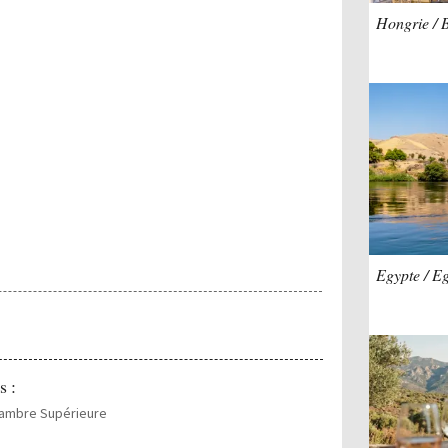
Hongrie / 
Egypte / E
s :
hambre Supérieure