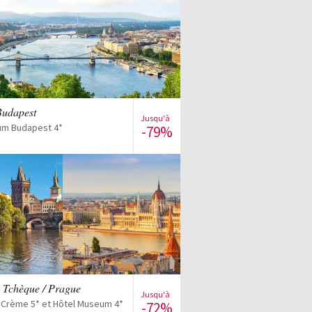
Voir la vente
Budapest
Jusqu'à
um Budapest 4*
-79%
Voir la vente
 Tchèque / Prague
Jusqu'à
 Crème 5* et Hôtel Museum 4*
-72%