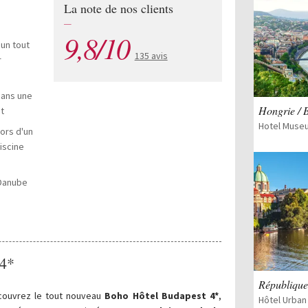
La note de nos clients
—
9,8/10
un tout
135 avis
r
dans une
Hongrie / 
t
Hotel Muse
ors d'un
iscine
 Danube
 4*
République
couvrez le tout nouveau
Boho Hôtel Budapest 4*
,
Hôtel Urban