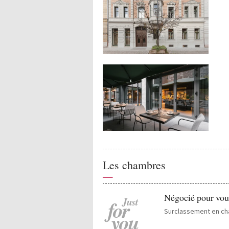
Les chambres
—
Négocié pour vou
Just
for
Surclassement en c
you