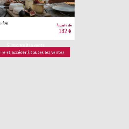
Voir la vente
oulon
À partir de
182
€
S'inscrire à la vente
rire et accéder à toutes les ventes