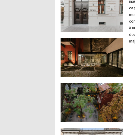
in
ca
mo
con
à u
deu
maj