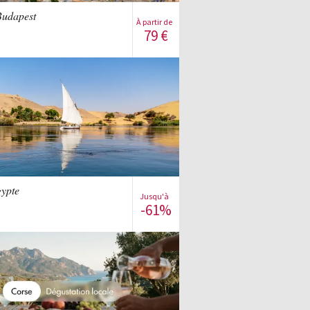
Budapest
À partir de
79
€
S'inscrire à la vente
Voir la vente
gypte
Jusqu'à
-61%
S'inscrire à la vente