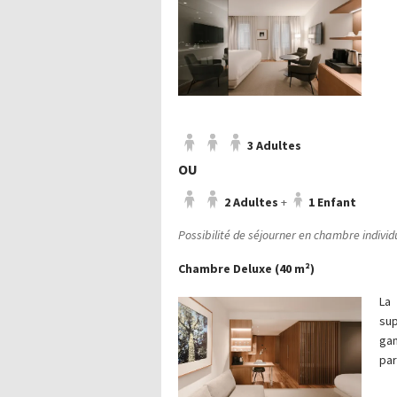
3 Adultes
OU
2 Adultes
+
1 Enfant
Possibilité de séjourner en chambre indivi
Chambre Deluxe (40 m²)
La
su
ga
par